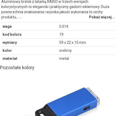
Aluminiowy brelok z latarką RAISO w trzech wersjach
kolorystycznych to elegancki i praktyczny gadżet reklamowy. Duża
powierzchnia znakowania i wysoka jakość wykonania to cechy
produktu,...…
Pokaż więcej...
waga
0.014
kod koloru
19
wymiary
59 x 22 x 10 mm
kolor
srebrny
materiał
metal
Pozostałe kolory