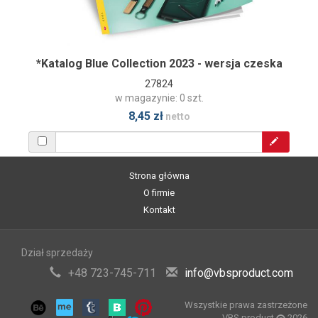
*Katalog Blue Collection 2023 - wersja czeska
27824
w magazynie: 0 szt.
8,45 zł
netto
Strona główna
O firmie
Kontakt
Dział sprzedaży
+48 723-745-711
info@vbsproduct.com
Wszystkie prawa zastrzeżone
VBS product
2026