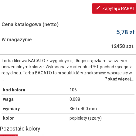
Zapytaj o RABAT
Cena katalogowa (netto)
5,78 zł
W magazynie
12458 szt.
Torba filcowa BAGATO z wygodnymi , długimi rączkami w szarym
uniwersalnym kolorze. Wykonana z materiału rPET pochodzącego z
recyklingu. Torba BAGATO to produkt który znakomicie wpisuje się w...
…
Pokaż więcej...
kod koloru
106
waga
0.088
wymiary
360 x 400 mm
kolor
popielaty (szary)
Pozostałe kolory