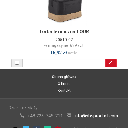
Torba termiczna TOUR
20510-02
w magazynie: 689 szt.
15,92 zł
netto
Strona główna
O firmie
Kontakt
Dział sprzedaży
+48 723-745-711
info@vbsproduct.com