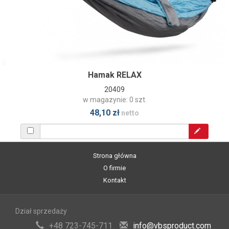
Hamak RELAX
20409
w magazynie: 0 szt.
48,10 zł
netto
Strona główna
O firmie
Kontakt
Dział sprzedaży
+48 723-745-711
info@vbsproduct.com