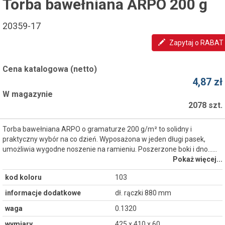
Torba bawełniana ARPO 200 g
20359-17
Zapytaj o RABAT
Cena katalogowa (netto)
4,87 zł
W magazynie
2078 szt.
Torba bawełniana ARPO o gramaturze 200 g/m² to solidny i
praktyczny wybór na co dzień. Wyposażona w jeden długi pasek,
umożliwia wygodne noszenie na ramieniu. Poszerzone boki i dno...…
Pokaż więcej...
kod koloru
103
informacje dodatkowe
dł. rączki 880 mm
waga
0.1320
wymiary
425 x 410 x 60