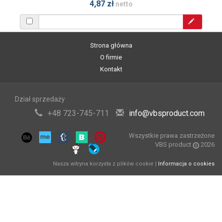
4,87 zł
netto
Strona główna
O firmie
Kontakt
Dział sprzedaży
+48 723-745-711
info@vbsproduct.com
Wszystkie prawa zastrzeżone
VBS product
2026
Nasza witryna korzysta z plików cookie |
Informacja o cookies