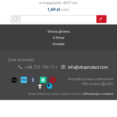
w magazynie: 4037 szt.
1,69 zł
netto
Strona główna
O firmie
Kontakt
Dział sprzedaży
+48 723-745-711
info@vbsproduct.com
Wszystkie prawa zastrzeżone
VBS product
2026
Nasza witryna korzysta z plików cookie |
Informacja o cookies