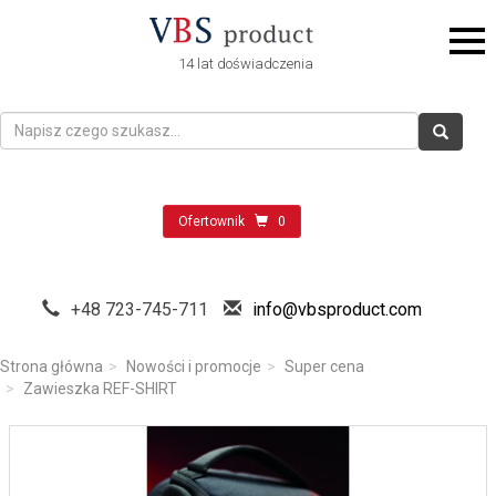
14 lat doświadczenia
Ofertownik
0
+48 723-745-711
info@vbsproduct.com
Strona główna
Nowości i promocje
Super cena
Zawieszka REF-SHIRT