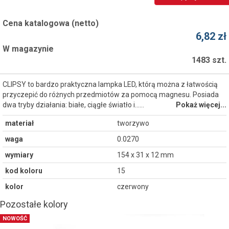
Cena katalogowa (netto)
6,82 zł
W magazynie
1483 szt.
CLIPSY to bardzo praktyczna lampka LED, którą można z łatwością
przyczepić do różnych przedmiotów za pomocą magnesu. Posiada
dwa tryby działania: białe, ciągłe światło i...…
Pokaż więcej...
materiał
tworzywo
waga
0.0270
wymiary
154 x 31 x 12 mm
kod koloru
15
kolor
czerwony
Pozostałe kolory
NOWOŚĆ