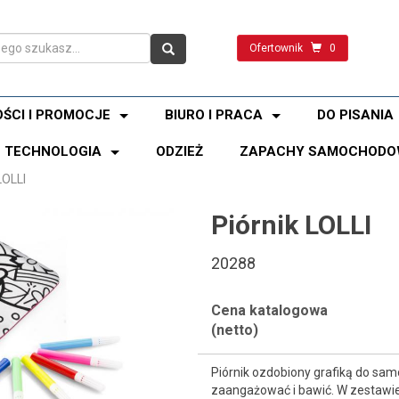
Ofertownik
0
ŚCI I PROMOCJE
BIURO I PRACA
DO PISANIA
TECHNOLOGIA
ODZIEŻ
ZAPACHY SAMOCHODO
LOLLI
Piórnik LOLLI
20288
Cena katalogowa
(netto)
Piórnik ozdobiony grafiką do sam
zaangażować i bawić. W zestawie