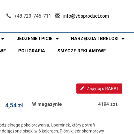
+48 723-745-711
info@vbsproduct.com
JEDZENIE I PICIE
NARZĘDZIA I BRELOKI
WE
POLIGRAFIA
SMYCZE REKLAMOWE
Zapytaj o RABAT
W magazynie
4194 szt.
4,54 zł
odzielnego pokolorowania. Upominek, który potrafi
 dołączone pisaki w 6 kolorach. Piórnik jednokomorowy