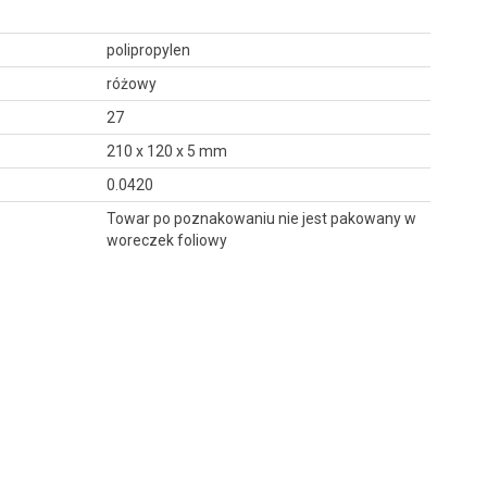
polipropylen
różowy
27
210 x 120 x 5 mm
0.0420
Towar po poznakowaniu nie jest pakowany w
woreczek foliowy