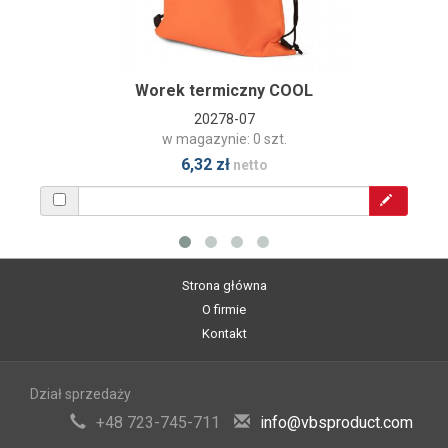
Worek termiczny COOL
20278-07
w magazynie: 0 szt.
6,32 zł
netto
Strona główna
O firmie
Kontakt
Dział sprzedaży
+48 723-745-711
info@vbsproduct.com