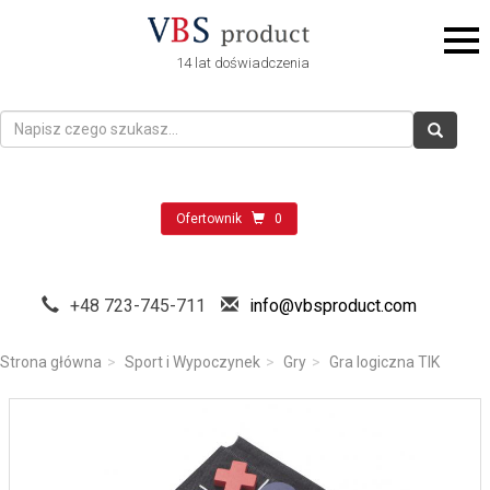
14 lat doświadczenia
Ofertownik
0
+48 723-745-711
info@vbsproduct.com
Strona główna
Sport i Wypoczynek
Gry
Gra logiczna TIK