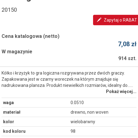
20150
Zapytaj o RABAT
Cena katalogowa (netto)
7,08 zł
W magazynie
914 szt.
Kółko i krzyżyk to gra logiczna rozgrywana przez dwóch graczy.
Zapakowana jest w czarny woreczek na którym znajduje się
nadrukowana plansza. Produkt niewielkich rozmiarów, idealny do...…
Pokaż więcej...
waga
0.0510
materiał
drewno, non woven
kolor
wielobarwny
kod koloru
98