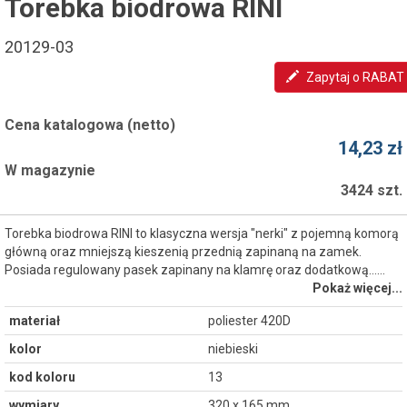
Torebka biodrowa RINI
20129-03
Zapytaj o RABAT
Cena katalogowa (netto)
14,23 zł
W magazynie
3424 szt.
Torebka biodrowa RINI to klasyczna wersja "nerki" z pojemną komorą
główną oraz mniejszą kieszenią przednią zapinaną na zamek.
Posiada regulowany pasek zapinany na klamrę oraz dodatkową...…
Pokaż więcej...
materiał
poliester 420D
kolor
niebieski
kod koloru
13
wymiary
320 x 165 mm