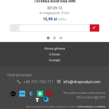
Torebka biodrowa RINI
20129-13
w magazynie: 0 szt.
15,99 zł
netto
Strona główna
O firmie
Kontakt
Dział sprzedaży
+48 723-745-711
info@vbsproduct.com
Wszystkie prawa zastrzeżone
VBS product
2026
Nasza witryna korzysta z plików cookie |
Informacja o cookies