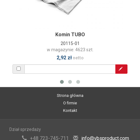
Komin TUBO
20115-01
w magazynie: 4623 szt.
2,92 zł
netto
Strona główna
O firmie
Kontakt
Dział sprzedaży
+48 723-745-711
info@vbsproduct.com