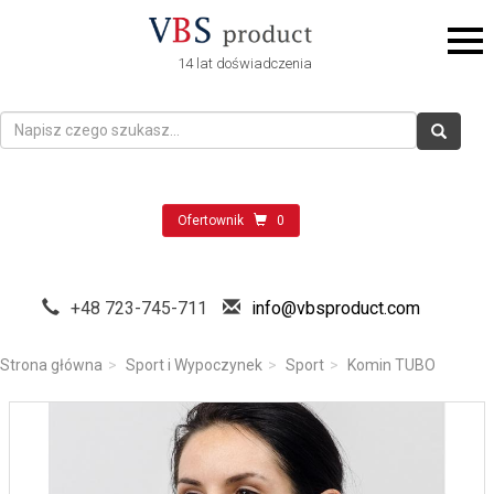
14 lat doświadczenia
Ofertownik
0
+48 723-745-711
info@vbsproduct.com
Strona główna
Sport i Wypoczynek
Sport
Komin TUBO