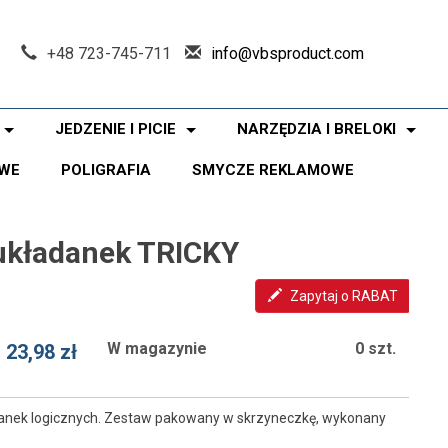
+48 723-745-711
info@vbsproduct.com
JEDZENIE I PICIE
NARZĘDZIA I BRELOKI
WE
POLIGRAFIA
SMYCZE REKLAMOWE
układanek TRICKY
Zapytaj o RABAT
W magazynie
0 szt.
23,98 zł
danek logicznych. Zestaw pakowany w skrzyneczkę, wykonany