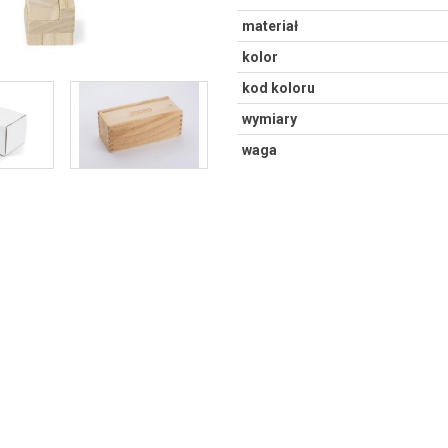
materiał
kolor
kod koloru
wymiary
waga