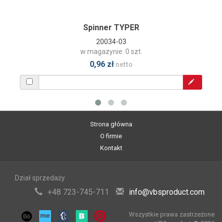
Spinner TYPER
20034-03
w magazynie: 0 szt.
0,96 zł
netto
Strona główna
O firmie
Kontakt
Dział sprzedaży
+48 723-745-711
info@vbsproduct.com
Wszystkie prawa zastrzeżone