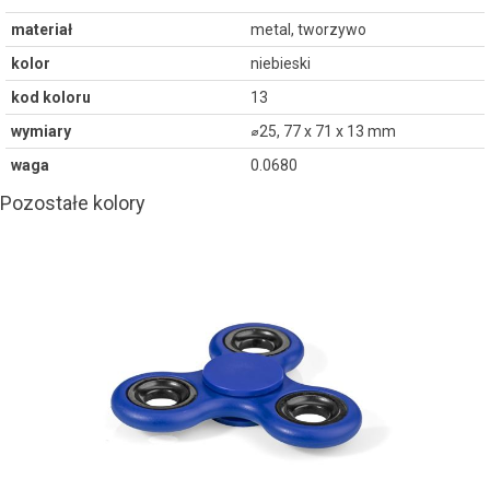
materiał
metal, tworzywo
kolor
niebieski
kod koloru
13
wymiary
⌀25, 77 x 71 x 13 mm
waga
0.0680
Pozostałe kolory