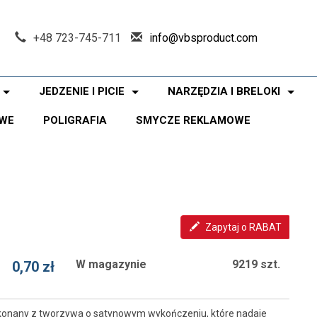
+48 723-745-711
info@vbsproduct.com
JEDZENIE I PICIE
NARZĘDZIA I BRELOKI
WE
POLIGRAFIA
SMYCZE REKLAMOWE
Zapytaj o RABAT
W magazynie
9219 szt.
0,70 zł
ykonany z tworzywa o satynowym wykończeniu, które nadaje