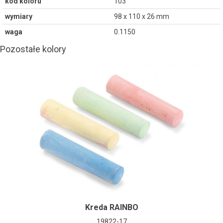
kod koloru
103
wymiary
98 x 110 x 26 mm
waga
0.1150
Pozostałe kolory
Kreda RAINBO
19822-17