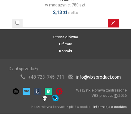
w magazynie: 780 szt.
2,13 zł
netto
Strona główna
O firmie
Kontakt
Dział sprzedaży
+48 723-745-711
info@vbsproduct.com
Wszystkie prawa zastrzeżone
VBS product
2026
Nasza witryna korzysta z plików cookie |
Informacja o cookies