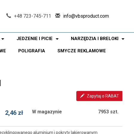
+48 723-745-711
info@vbsproduct.com
JEDZENIE I PICIE
NARZĘDZIA I BRELOKI
WE
POLIGRAFIA
SMYCZE REKLAMOWE
N
Zapytaj o RABAT
W magazynie
7953 szt.
2,46 zł
recyklingowanego aluminium i pokryty lakierowanym