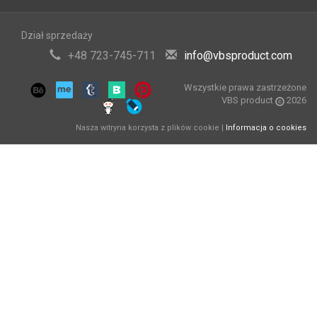
Dział sprzedaży
+48 723-745-711
info@vbsproduct.com
Wszystkie prawa zastrzeżone
VBS product
2026
Nasza witryna korzysta z plików cookie |
Informacja o cookies