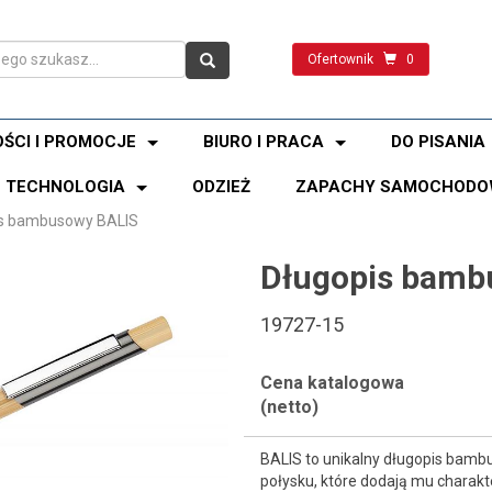
Ofertownik
0
ŚCI I PROMOCJE
BIURO I PRACA
DO PISANIA
TECHNOLOGIA
ODZIEŻ
ZAPACHY SAMOCHODO
is bambusowy BALIS
Długopis bamb
19727-15
Cena katalogowa
(netto)
BALIS to unikalny długopis bamb
połysku, które dodają mu charakt