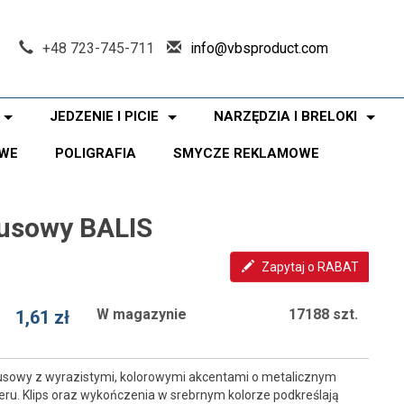
+48 723-745-711
info@vbsproduct.com
JEDZENIE I PICIE
NARZĘDZIA I BRELOKI
WE
POLIGRAFIA
SMYCZE REKLAMOWE
usowy BALIS
Zapytaj o RABAT
W magazynie
17188 szt.
1,61 zł
usowy z wyrazistymi, kolorowymi akcentami o metalicznym
eru. Klips oraz wykończenia w srebrnym kolorze podkreślają