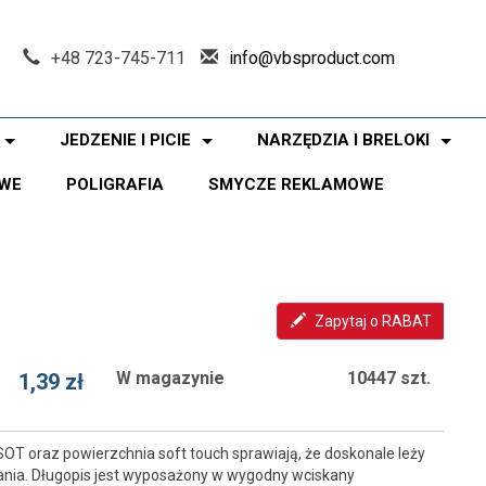
+48 723-745-711
info@vbsproduct.com
JEDZENIE I PICIE
NARZĘDZIA I BRELOKI
WE
POLIGRAFIA
SMYCZE REKLAMOWE
Zapytaj o RABAT
W magazynie
10447 szt.
1,39 zł
T oraz powierzchnia soft touch sprawiają, że doskonale leży
sania. Długopis jest wyposażony w wygodny wciskany