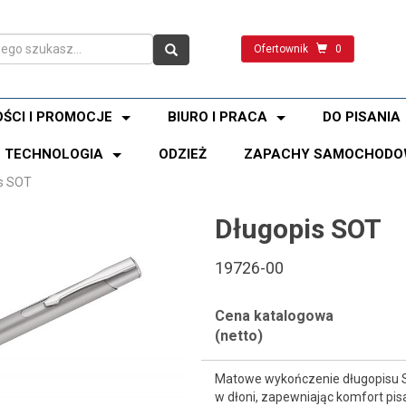
Ofertownik
0
ŚCI I PROMOCJE
BIURO I PRACA
DO PISANIA
TECHNOLOGIA
ODZIEŻ
ZAPACHY SAMOCHODO
s SOT
Długopis SOT
19726-00
Cena katalogowa
(netto)
Matowe wykończenie długopisu SO
w dłoni, zapewniając komfort pi