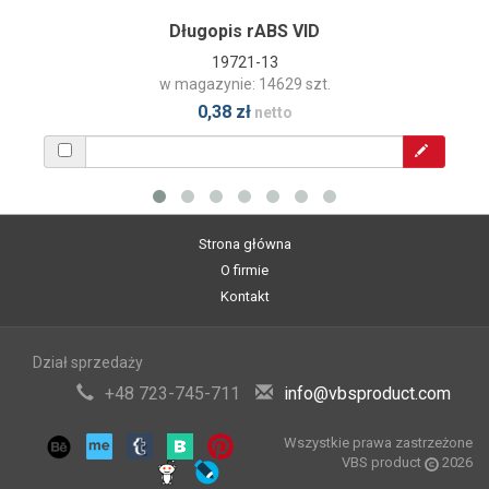
Długopis rABS VID
19721-13
w magazynie: 14629 szt.
0,38 zł
netto
Strona główna
O firmie
Kontakt
Dział sprzedaży
+48 723-745-711
info@vbsproduct.com
Wszystkie prawa zastrzeżone
VBS product
2026