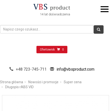
14 lat doświadczenia
Ofertownik
0
+48 723-745-711
info@vbsproduct.com
Strona główna
Nowości i promocje
Super cena
Długopis rABS VID