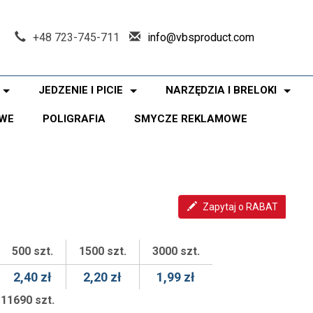
+48 723-745-711
info@vbsproduct.com
JEDZENIE I PICIE
NARZĘDZIA I BRELOKI
WE
POLIGRAFIA
SMYCZE REKLAMOWE
Zapytaj o RABAT
500 szt.
1500 szt.
3000 szt.
2,40 zł
2,20 zł
1,99 zł
11690 szt.