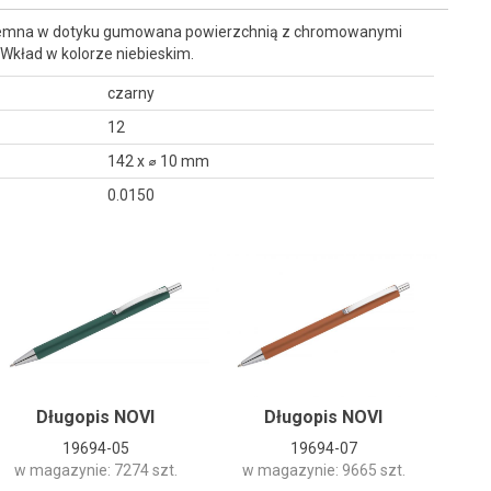
jemna w dotyku gumowana powierzchnią z chromowanymi
Wkład w kolorze niebieskim.
czarny
12
142 x ⌀ 10 mm
0.0150
Długopis NOVI
Długopis NOVI
19694-05
19694-07
w magazynie: 7274 szt.
w magazynie: 9665 szt.
w m