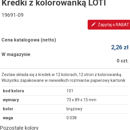
Kredki z kolorowanką LOTI
19691-09
Zapytaj o RABAT
Cena katalogowa (netto)
2,26 zł
W magazynie
0 szt.
Zestaw składa się z kredek w 12 kolorach, 12 stron z kolorowanką.
Wszystko zapakowane w niewielkich rozmiarów papierowy kartonik
kod koloru
101
wymiary
73 x 89 x 15 mm
kolor
brązowy
waga
0.038
Pozostałe kolory