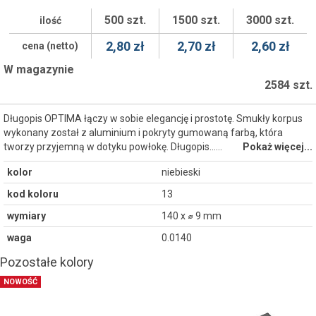
500 szt.
1500 szt.
3000 szt.
ilość
2,80 zł
2,70 zł
2,60 zł
cena (netto)
W magazynie
2584 szt.
Długopis OPTIMA łączy w sobie elegancję i prostotę. Smukły korpus
wykonany został z aluminium i pokryty gumowaną farbą, która
tworzy przyjemną w dotyku powłokę. Długopis...…
Pokaż więcej...
kolor
niebieski
kod koloru
13
wymiary
140 x ⌀ 9 mm
waga
0.0140
Pozostałe kolory
NOWOŚĆ