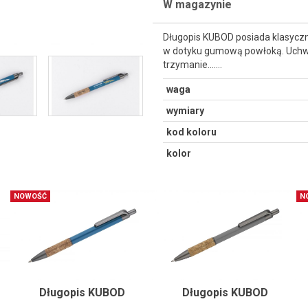
W magazynie
Długopis KUBOD posiada klasyczn
w dotyku gumową powłoką. Uchw
trzymanie....…
waga
wymiary
kod koloru
kolor
NOWOŚĆ
N
Długopis KUBOD
Długopis KUBOD