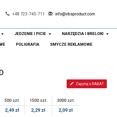
+48 723-745-711
info@vbsproduct.com
JEDZENIE I PICIE
NARZĘDZIA I BRELOKI
WE
POLIGRAFIA
SMYCZE REKLAMOWE
D
Zapytaj o RABAT
500 szt.
1500 szt.
3000 szt.
2,49 zł
2,29 zł
2,09 zł