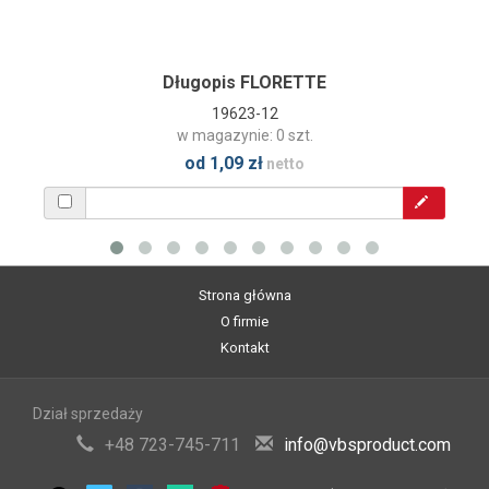
Długopis FLORETTE
19623-12
w magazynie: 0 szt.
od 1,09 zł
netto
Strona główna
O firmie
Kontakt
Dział sprzedaży
+48 723-745-711
info@vbsproduct.com