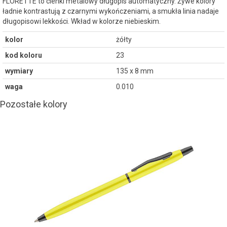
FLORETTE to cienki metalowy długopis automatyczny. Żywe kolory
ładnie kontrastują z czarnymi wykończeniami, a smukła linia nadaje
długopisowi lekkości. Wkład w kolorze niebieskim.
kolor
żółty
kod koloru
23
wymiary
135 x 8 mm
waga
0.010
Pozostałe kolory