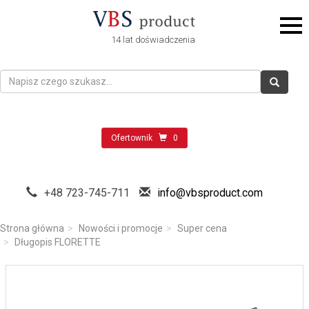
14 lat doświadczenia
Ofertownik
0
+48 723-745-711
info@vbsproduct.com
Strona główna
Nowości i promocje
Super cena
Długopis FLORETTE