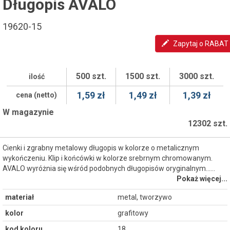
Długopis AVALO
19620-15
Zapytaj o RABAT
500 szt.
1500 szt.
3000 szt.
ilość
1,59 zł
1,49 zł
1,39 zł
cena (netto)
W magazynie
12302 szt.
Cienki i zgrabny metalowy długopis w kolorze o metalicznym
wykończeniu. Klip i końcówki w kolorze srebrnym chromowanym.
AVALO wyróżnia się wśród podobnych długopisów oryginalnym...…
Pokaż więcej...
materiał
metal, tworzywo
kolor
grafitowy
kod koloru
18