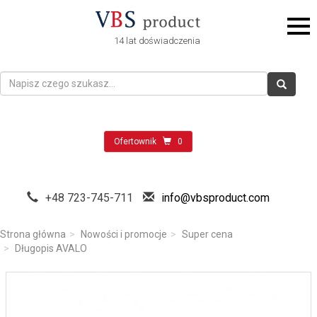
14 lat doświadczenia
Ofertownik
0
+48 723-745-711
info@vbsproduct.com
Strona główna
Nowości i promocje
Super cena
Długopis AVALO