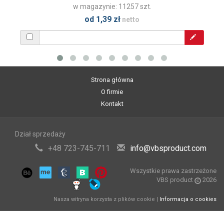
w magazynie: 11257 szt.
od 1,39 zł
netto
Strona główna
O firmie
Kontakt
Dział sprzedaży
+48 723-745-711
info@vbsproduct.com
Wszystkie prawa zastrzeżone
VBS product
2026
Nasza witryna korzysta z plików cookie |
Informacja o cookies