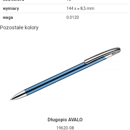
wymiary
144 x ⌀ 8,5 mm
waga
0.0120
Pozostałe kolory
Długopis AVALO
19620-08