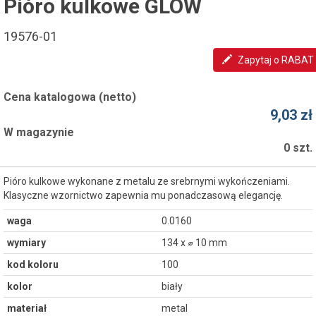
Pióro kulkowe GLOW
19576-01
Zapytaj o RABAT
Cena katalogowa (netto)
9,03 zł
W magazynie
0 szt.
Pióro kulkowe wykonane z metalu ze srebrnymi wykończeniami.
Klasyczne wzornictwo zapewnia mu ponadczasową elegancję.
waga
0.0160
wymiary
134 x ⌀ 10 mm
kod koloru
100
kolor
biały
materiał
metal