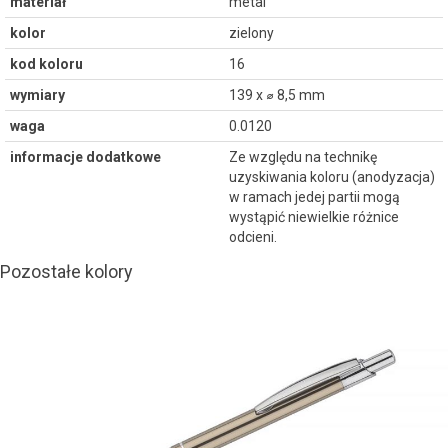
materiał
metal
kolor
zielony
kod koloru
16
wymiary
139 x ⌀ 8,5 mm
waga
0.0120
informacje dodatkowe
Ze względu na technikę
uzyskiwania koloru (anodyzacja)
w ramach jedej partii mogą
wystąpić niewielkie różnice
odcieni.
Pozostałe kolory