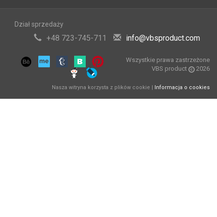
Dział sprzedaży
+48 723-745-711
info@vbsproduct.com
Wszystkie prawa zastrzeżone
VBS product
2026
Nasza witryna korzysta z plików cookie |
Informacja o cookies