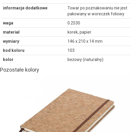
informacje dodatkowe
Towar po poznakowaniu nie jest
pakowany w woreczek foliowy
waga
0.2530
materiał
korek, papier
wymiary
146 x 210 x 14 mm
kod koloru
103
kolor
beżowy (naturalny)
Pozostałe kolory