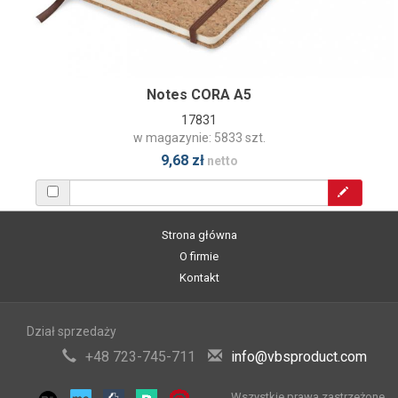
Notes CORA A5
17831
w magazynie: 5833 szt.
9,68 zł
netto
Strona główna
O firmie
Kontakt
Dział sprzedaży
+48 723-745-711
info@vbsproduct.com
Wszystkie prawa zastrzeżone