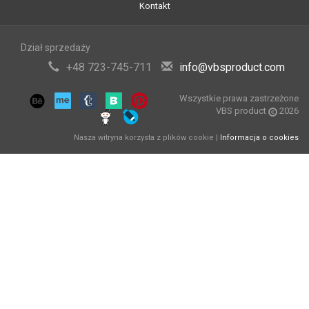
Kontakt
Dział sprzedaży
+48 723-745-711
info@vbsproduct.com
Wszystkie prawa zastrzeżone
VBS product
2026
Nasza witryna korzysta z plików cookie |
Informacja o cookies