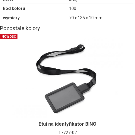
kod koloru
100
wymiary
70 x 135 x 10 mm
Pozostałe kolory
NOWOŚĆ
Etui na identyfikator BINO
17727-02