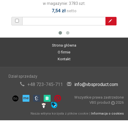
w magazynie: 3783 szt.
7,54 zł
netto
Strona główna
O firmie
Kontakt
Dział sprzedaży
+48 723-745-711
info@vbsproduct.com
Wszystkie prawa zastrzeżone
VBS product
2026
Nasza witryna korzysta z plików cookie |
Informacja o cookies