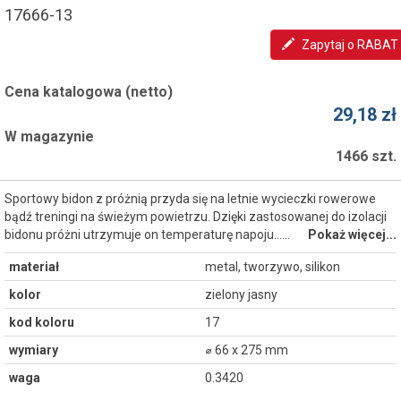
17666-13
Zapytaj o RABAT
Cena katalogowa (netto)
29,18 zł
W magazynie
1466 szt.
Sportowy bidon z próżnią przyda się na letnie wycieczki rowerowe
bądź treningi na świeżym powietrzu. Dzięki zastosowanej do izolacji
bidonu próżni utrzymuje on temperaturę napoju...…
Pokaż więcej...
materiał
metal, tworzywo, silikon
kolor
zielony jasny
kod koloru
17
wymiary
⌀ 66 x 275 mm
waga
0.3420