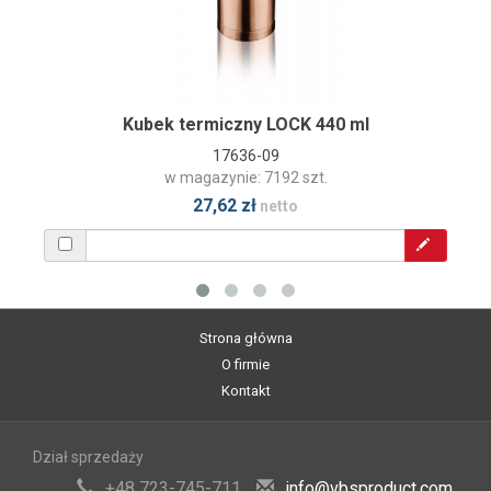
Kubek termiczny LOCK 440 ml
17636-09
w magazynie: 7192 szt.
27,62 zł
netto
Strona główna
O firmie
Kontakt
Dział sprzedaży
+48 723-745-711
info@vbsproduct.com