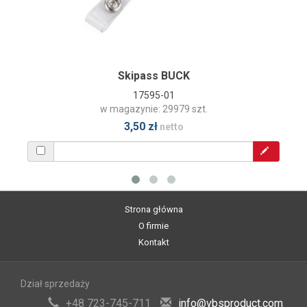
Skipass BUCK
17595-01
w magazynie: 29979 szt.
3,50 zł
netto
Strona główna
O firmie
Kontakt
Dział sprzedaży
+48 723-745-711
info@vbsproduct.com