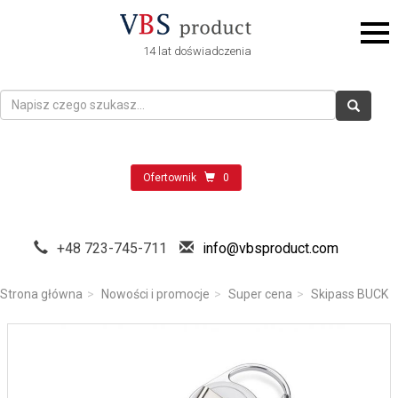
14 lat doświadczenia
Ofertownik
0
+48 723-745-711
info@vbsproduct.com
Strona główna
Nowości i promocje
Super cena
Skipass BUCK