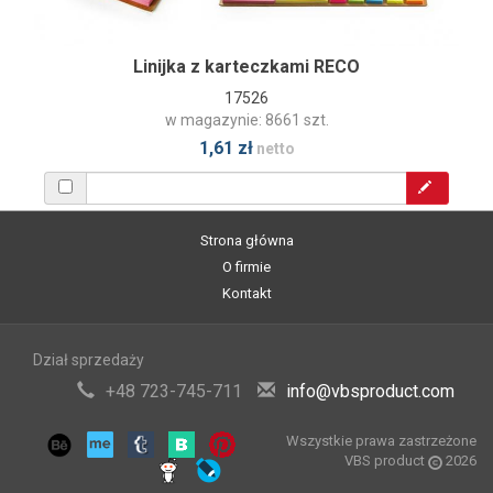
Linijka z karteczkami RECO
17526
w magazynie: 8661 szt.
1,61 zł
netto
Strona główna
O firmie
Kontakt
Dział sprzedaży
+48 723-745-711
info@vbsproduct.com
Wszystkie prawa zastrzeżone
VBS product
2026