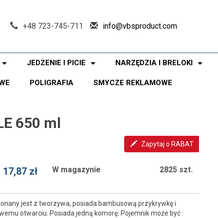
+48 723-745-711
info@vbsproduct.com
JEDZENIE I PICIE
NARZĘDZIA I BRELOKI
WE
POLIGRAFIA
SMYCZE REKLAMOWE
LE 650 ml
Zapytaj o RABAT
W magazynie
2825 szt.
17,87 zł
onany jest z tworzywa, posiada bambusową przykrywkę i
emu otwarciu. Posiada jedną komorę. Pojemnik może być