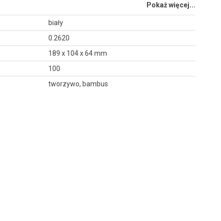
Pokaż więcej...
biały
0.2620
189 x 104 x 64 mm
100
tworzywo, bambus