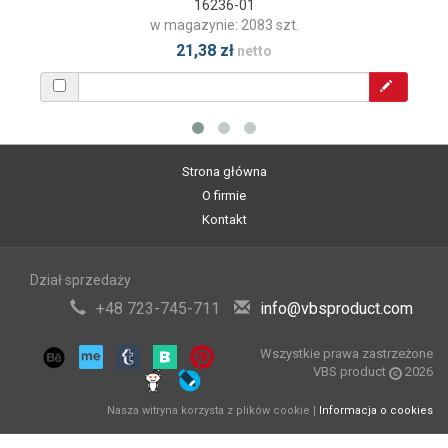
16236-01
w magazynie: 2083 szt.
21,38 zł
netto
Strona główna
O firmie
Kontakt
Dział sprzedaży
+48 723-745-711
info@vbsproduct.com
Wszystkie prawa zastrzeżone
VBS product
2026
Nasza witryna korzysta z plików cookie |
Informacja o cookies