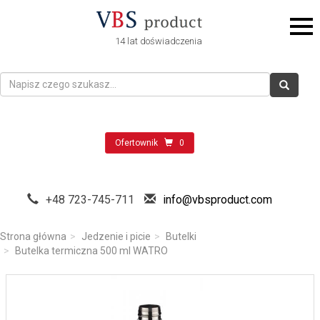
14 lat doświadczenia
Ofertownik
0
+48 723-745-711
info@vbsproduct.com
Strona główna
Jedzenie i picie
Butelki
Butelka termiczna 500 ml WATRO