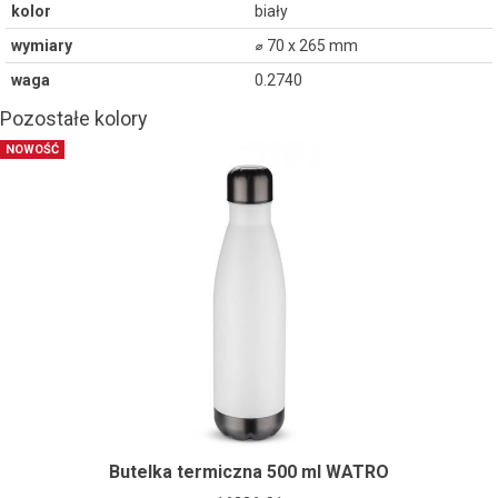
kolor
biały
wymiary
⌀ 70 x 265 mm
waga
0.2740
Pozostałe kolory
NOWOŚĆ
Butelka termiczna 500 ml WATRO