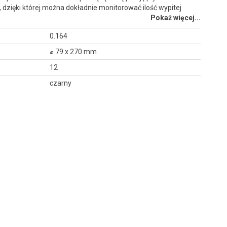
 dzięki której można dokładnie monitorować ilość wypitej
Pokaż więcej...
0.164
⌀ 79 x 270 mm
12
czarny