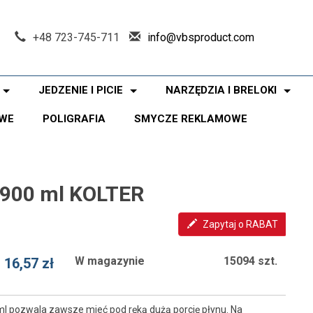
+48 723-745-711
info@vbsproduct.com
JEDZENIE I PICIE
NARZĘDZIA I BRELOKI
WE
POLIGRAFIA
SMYCZE REKLAMOWE
 900 ml KOLTER
Zapytaj o RABAT
W magazynie
15094 szt.
16,57 zł
l pozwala zawsze mieć pod ręką dużą porcję płynu. Na