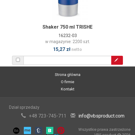
Shaker 750 ml TRISHE
16232-03
w magazynie: 2200 szt.
15,27 zł
netto
Strona główna
O firmie
Kontakt
Dział sprzedaży
+48 723-745-711
info@vbsproduct.com
Wszystkie prawa zastrzeżone
VBS product
2026