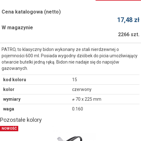
Cena katalogowa (netto)
17,48 zł
W magazynie
2266 szt.
PATRO, to klasyczny bidon wykonany ze stali nierdzewnej o
pojemności 600 ml. Posiada wygodny dzióbek do picia umożliwiający
otwarcie butelki jedną ręką. Bidon nie nadaje się do napojów
gazowanych.
kod koloru
15
kolor
czerwony
wymiary
⌀ 70 x 225 mm
waga
0.160
Pozostałe kolory
NOWOŚĆ