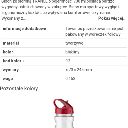
Bidon ze słomką TRANCE o pojemności 700 ml posiada bardzo
wygodny ustnik chowany w zakrętce. Bidon ma sportowy wygląd i
ergonomiczny kształt, co wpływa na komfortowe trzymanie.
Wykonany z...…
Pokaż więcej...
informacje dodatkowe
Towar po poznakowaniu nie jest
pakowany w woreczek foliowy
materiał
tworzywo
kolor
błękitny
kod koloru
97
wymiary
⌀ 73 x 245 mm
waga
0.153
Pozostałe kolory