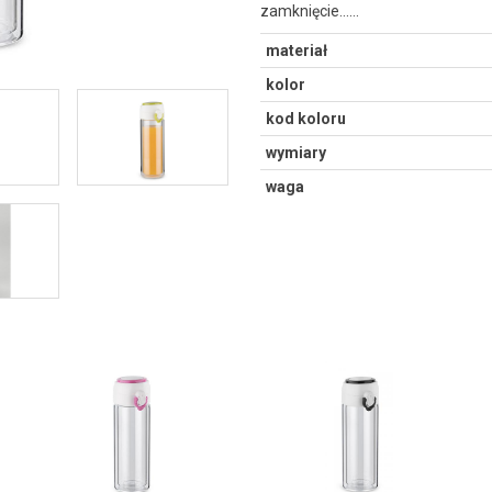
zamknięcie...…
materiał
kolor
kod koloru
wymiary
waga