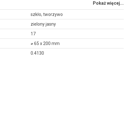
Pokaż więcej...
szkło, tworzywo
zielony jasny
17
⌀ 65 x 200 mm
0.4130