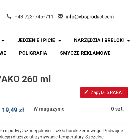
+48 723-745-711
info@vbsproduct.com
JEDZENIE I PICIE
NARZĘDZIA I BRELOKI
WE
POLIGRAFIA
SMYCZE REKLAMOWE
VAKO 260 ml
Zapytaj o RABAT
W magazynie
0 szt.
19,49 zł
ła o podwyższonej jakości - szkła borokrzemowego. Podwójne
olację i dłuższe utrzymywanie temperatury. Szczelne