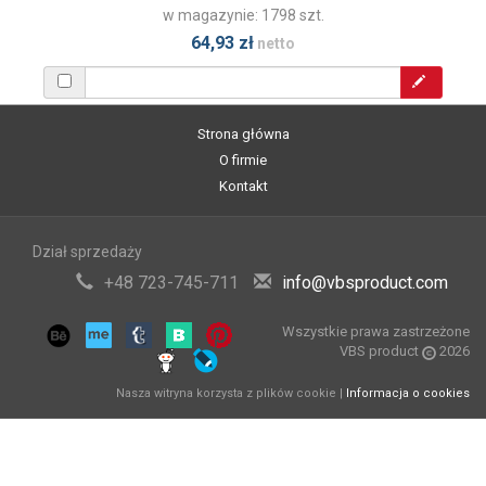
w magazynie: 1798 szt.
64,93 zł
netto
Strona główna
O firmie
Kontakt
Dział sprzedaży
+48 723-745-711
info@vbsproduct.com
Wszystkie prawa zastrzeżone
VBS product
2026
Nasza witryna korzysta z plików cookie |
Informacja o cookies