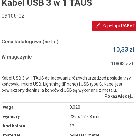
Kabel USB 3 w 1 TAUS
09106-02
Zapytaj o RABAT
Cena katalogowa (netto)
10,33 zł
W magazynie
10883 szt.
Kabel USB 3 w 1 TAUS do ładowania różnych urządzeń posiada trzy
końcówki: micro USB, Lightning (iPhone) i USB typu C. Kabel jest
powleczony tkaniną, a końcówki USB są wykonane z metalu....…
Pokaż więcej...
waga
0.028
wymiary
220 x 17 x 8 mm
kod koloru
12
materiał
poliester, metal