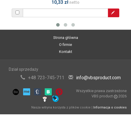
10,33 zł
netto
Strona główna
O firmie
Kontakt
Dział sprzedaży
+48 723-745-711
info@vbsproduct.com
Wszystkie prawa zastrzeżone
VBS product
2026
Nasza witryna korzysta z plików cookie |
Informacja o cookies