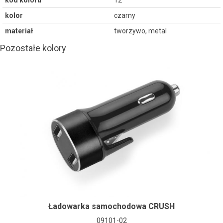
kod koloru
12
kolor
czarny
materiał
tworzywo, metal
Pozostałe kolory
Ładowarka samochodowa CRUSH
09101-02