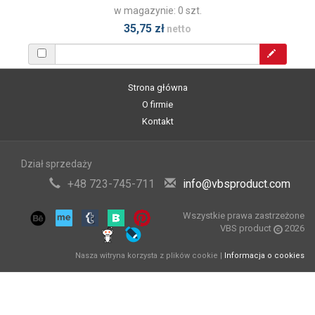
w magazynie: 0 szt.
35,75 zł
netto
Strona główna
O firmie
Kontakt
Dział sprzedaży
+48 723-745-711
info@vbsproduct.com
Wszystkie prawa zastrzeżone
VBS product
2026
Nasza witryna korzysta z plików cookie |
Informacja o cookies