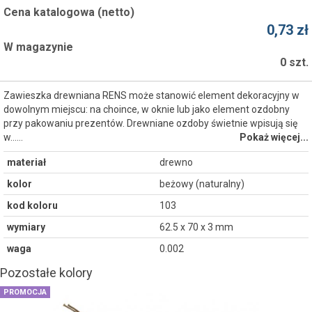
Cena katalogowa (netto)
0,73 zł
W magazynie
0 szt.
Zawieszka drewniana RENS może stanowić element dekoracyjny w
dowolnym miejscu: na choince, w oknie lub jako element ozdobny
przy pakowaniu prezentów. Drewniane ozdoby świetnie wpisują się
w...…
Pokaż więcej...
materiał
drewno
kolor
beżowy (naturalny)
kod koloru
103
wymiary
62.5 x 70 x 3 mm
waga
0.002
Pozostałe kolory
PROMOCJA