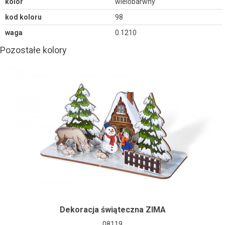
kolor
wielobarwny
kod koloru
98
waga
0.1210
Pozostałe kolory
Dekoracja świąteczna ZIMA
08119