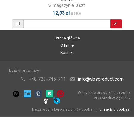
w magazynie: 0 szt.
12,93 zł
netto
Strona główna
O firmie
Kontakt
Dział sprzedaży
+48 723-745-711
info@vbsproduct.com
Wszystkie prawa zastrzeżone
VBS product
2026
Nasza witryna korzysta z plików cookie |
Informacja o cookies